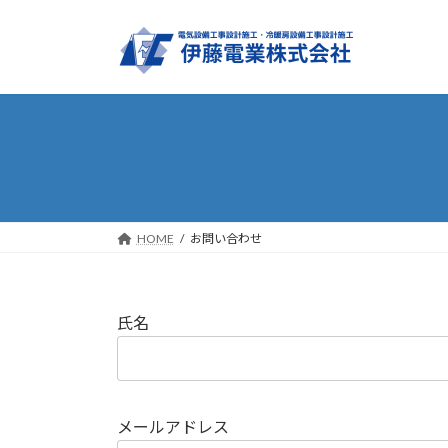
コ
ナ
ン
ビ
テ
ゲ
ン
ー
ツ
シ
へ
ョ
ス
ン
キ
に
ッ
移
プ
動
HOME
お問い合わせ
氏名
メールアドレス